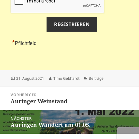
*
Pflichtfeld
Veröffentlicht
Autor
Kategorien
31. August 2021
Timo Gebhardt
Beiträge
am
Beitragsnavigation
VORHERIGER
Auringer Weinstand
Vorheriger
Beitrag:
NÄCHSTER
Auringen Wandert am 01.05.
Nächster
Beitrag: