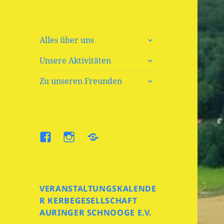
untermenü
Alles über uns
öffnen
untermenü
Unsere Aktivitäten
öffnen
untermenü
Zu unseren Freunden
öffnen
Facebook
Insta
VERANSTALTUNGSKALENDE
R KERBEGESELLSCHAFT
AURINGER SCHNOOGE E.V.