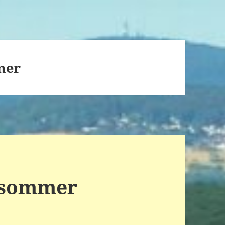
mer
ssommer