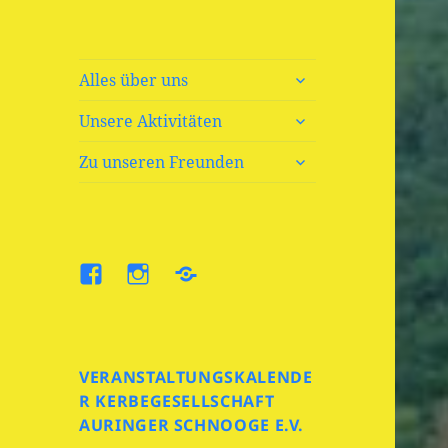
untermenü
Alles über uns
öffnen
untermenü
Unsere Aktivitäten
öffnen
untermenü
Zu unseren Freunden
öffnen
Facebook
Insta
VERANSTALTUNGSKALENDE
R KERBEGESELLSCHAFT
AURINGER SCHNOOGE E.V.