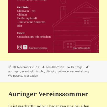
Veröffentlicht
Autor
Kategorien
Schlagwörte
18. November 2023
TomThomson
Beiträge
am
auringen
,
event
,
glühäppler
,
glühgin
,
glühwein
,
veranstaltung
,
Weinstand
,
wiesbaden
Auringer Vereinssommer
Es ist geschafft und wir bedanken uns bei allen